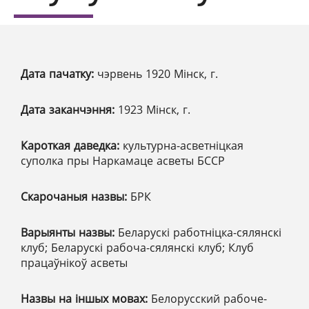
Дата пачатку:
чэрвень 1920 Мінск, г.
Дата заканчэння:
1923 Мінск, г.
Кароткая даведка:
культурна-асветніцкая
суполка пры Наркамаце асветы БССР
Скарочаныя назвы:
БРК
Варыянты назвы:
Беларускі работніцка-сялянскі
клуб; Беларускі рабоча-сялянскі клуб; Клуб
працаўнікоў асветы
Назвы на іншых мовах:
Белорусский рабоче-