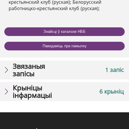
крестьянский клуб (руская); Белорусский
работницко-крестьянский клуб (руская);
Знайсці ў каталозе НББ
Паведаміць пра памылку
Звязаныя
1 запіс
запісы
Крыніцы
6 крыніц
інфармацыі