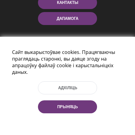
КАНТАКТЫ
ДАПАМОГА
Сайт выкарыстоўвае cookies. Працягваючы
праглядаць старонкі, вы даяце згоду на
апрацоўку файлаў cookie і карыстальніцкіх
даных.
праспект Незалежнасці 116
г. Мiнск, Рэспубліка Беларусь, 220114
АДХІЛІЦЬ
Тэл.: (+375 17) 368 37 37, Факс: (+375 17)
368 97 06
Эл. пошта: inbox@nlb.by
ПРЫНЯЦЬ
Усе правы абаронены: