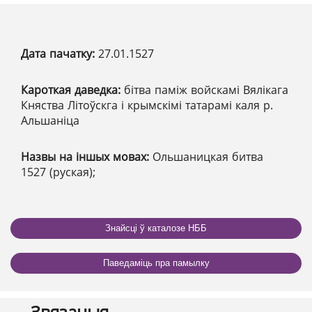
Дата пачатку:
27.01.1527
Кароткая даведка:
бітва паміж войскамі Вялікага
Княства Літоўскга і крымскімі татарамі каля р.
Альшаніца
Назвы на іншых мовах:
Ольшаницкая битва
1527 (руская);
Знайсці ў каталозе НББ
Паведаміць пра памылку
Звязаныя