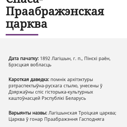
Праабражэнская
царква
Дата пачатку:
1892 Лагішын, г. п., Пінскі раён,
Брэсцкая вобласць
Кароткая даведка:
помнік архітэктуры
рэтраспектыўна-рускага стылю, унесены ў
Дзяржаўны спіс гісторыка-культурных
каштоўнасцей Рэспублікі Беларусь
Варыянты назвы:
Лагішынская Троіцкая царква;
Царква ў гонар Праабражэння Гасподняга