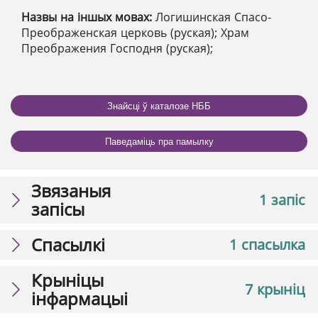
Назвы на іншых мовах:
Логишинская Спасо-
Преображенская церковь (руская); Храм
Преображения Господня (руская);
Знайсці ў каталозе НББ
Паведаміць пра памылку
Звязаныя
1 запіс
запісы
Спасылкі
1 спасылка
Крыніцы
7 крыніц
інфармацыі