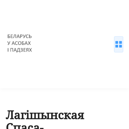
Лагішынская
Спаса-