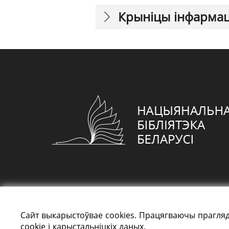
Крыніцы інфарма
Сайт выкарыстоўвае cookies. Працягваючы прагляд
cookie і карыстальніцкіх даных.