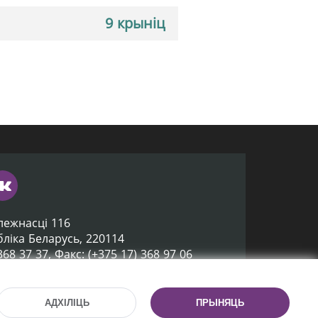
9 крыніц
лежнасці 116
убліка Беларусь, 220114
 368 37 37, Факс: (+375 17) 368 97 06
ox@nlb.by
АДХІЛІЦЬ
ПРЫНЯЦЬ
Распрацоўка сайта:
mrsoft.by