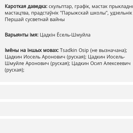
Кароткая даведка:
скульптар, графік, мастак прыкладн
мастацтва, прадстаўнік "Парыжскай школы", удзельнік
Першай сусветнай вайны
Варыянты імя:
Цадкін Ёсель-Шмуйла
Імёны на іншых мовах:
Tsadkin Osip (не вызначана);
Цадкин Иосель Аронович (руская); Цадкин Иосель-
Шмуйле Аронович (руская); Цадкин Осип Алексеевич
(руская);