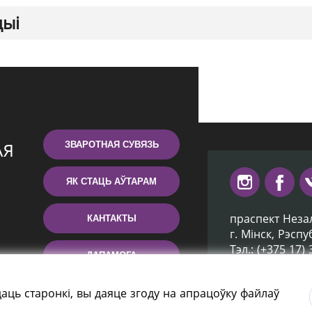
цыі
ЗВАРОТНАЯ СУВЯЗЬ
ЯК СТАЦЬ АЎТАРАМ
праспект Неза
КАНТАКТЫ
г. Мiнск, Рэсп
Тэл.: (+375 17)
ДАПАМОГА
Эл. пошта: inb
аць старонкі, вы даяце згоду на апрацоўку файлаў