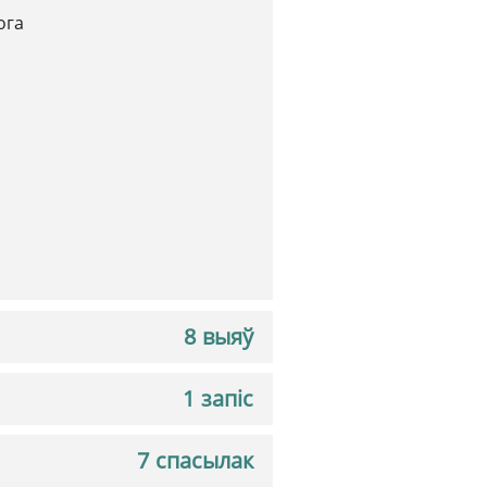
ога
8 выяў
1 запіс
7 спасылак