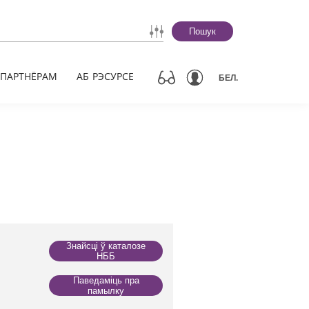
Пошук
ПАРТНЁРАМ
АБ РЭСУРСЕ
БЕЛ.
Знайсці ў каталозе
НББ
Паведаміць пра
памылку