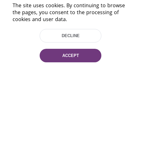
HELP
The site uses cookies. By continuing to browse
the pages, you consent to the processing of
cookies and user data.
DECLINE
ACCEPT
220114, Niezaležnasci Ave. 116, Minsk,
Belarus
Tel.: (+375 17) 368 37 37
Fax: (+375 17) 368 97 06
E-mail: inbox@nlb.by
All rights reserved «National Library
of Belarus» 2006 — 2026
Site development:
mrsoft.by
Technical Support:
pras.by