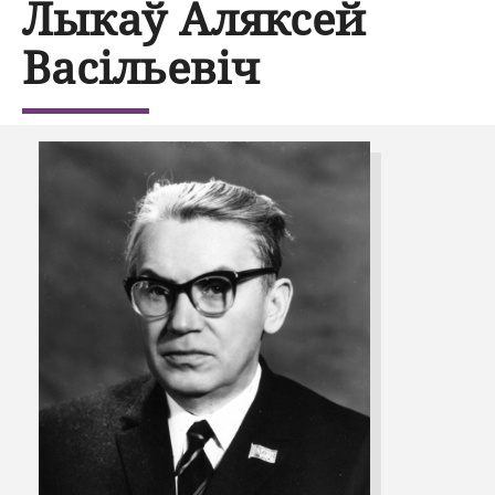
Лыкаў Аляксей
Васільевіч