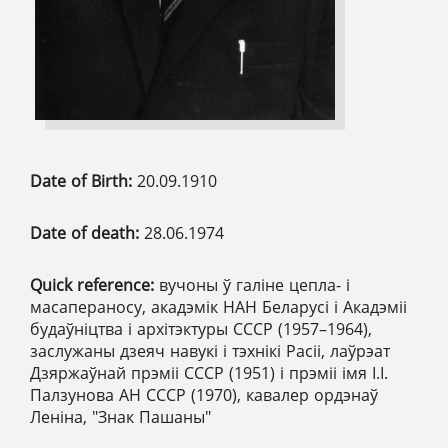
Date of Birth:
20.09.1910
Date of death:
28.06.1974
Quick reference:
вучоны ў галіне цепла- і
масапераносу, акадэмік НАН Беларусі і Акадэміі
будаўніцтва і архітэктуры СССР (1957–1964),
заслужаны дзеяч навукі і тэхнікі Расіі, лаўрэат
Дзяржаўнай прэміі СССР (1951) і прэміі імя І.І.
Палзунова АН СССР (1970), кавалер ордэнаў
Леніна, "Знак Пашаны"