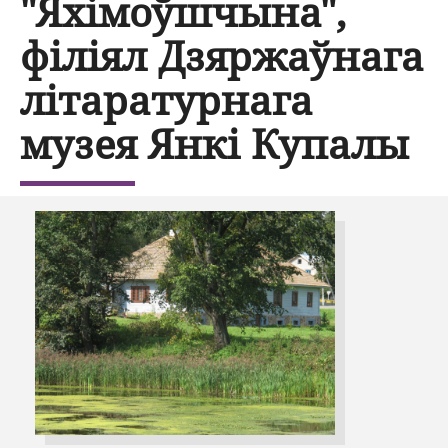
"Яхімоўшчына",
філіял Дзяржаўнага
літаратурнага
музея Янкі Купалы