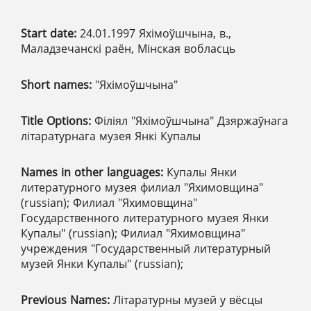
Start date:
24.01.1997 Яхімоўшчына, в.,
Маладзечанскі раён, Мінская вобласць
Short names:
"Яхімоўшчына"
Title Options:
Філіял "Яхімоўшчына" Дзяржаўнага
літаратурнага музея Янкі Купалы
Names in other languages:
Купалы Янки
литературного музея филиал "Яхимовщина"
(russian); Филиал "Яхимовщина"
Государственного литературного музея Янки
Купалы" (russian); Филиал "Яхимовщина"
учреждения "Государственный литературный
музей Янки Купалы" (russian);
Previous Names:
Літаратурны музей у вёсцы