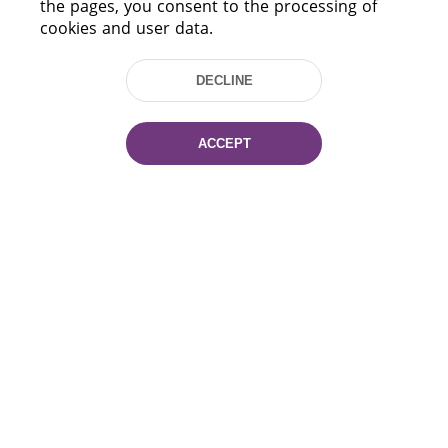
the pages, you consent to the processing of
cookies and user data.
DECLINE
ACCEPT
220114, Niezaležnasci Ave. 116, Minsk,
Belarus
Tel.: (+375 17) 368 37 37
Fax: (+375 17) 368 97 06
E-mail: inbox@nlb.by
All rights reserved «National Library
of Belarus» 2006 — 2026
Site development:
mrsoft.by
Technical Support:
pras.by