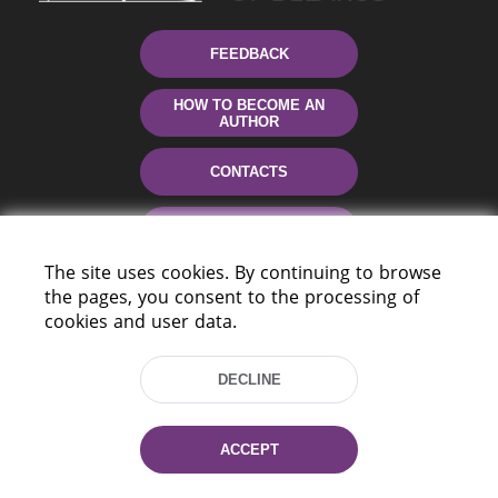
FEEDBACK
HOW TO BECOME AN
AUTHOR
CONTACTS
HELP
The site uses cookies. By continuing to browse
the pages, you consent to the processing of
cookies and user data.
DECLINE
220114, Niezaležnasci Ave. 116, Minsk,
ACCEPT
Belarus
Tel.: (+375 17) 368 37 37