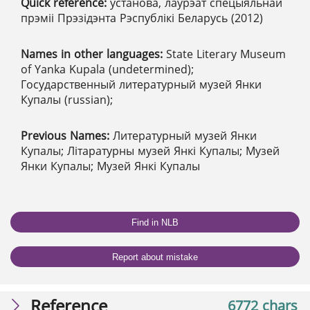
Quick reference:
установа, лаўрэат спецыяльнай
прэміі Прэзідэнта Рэспублікі Беларусь (2012)
Names in other languages:
State Literary Museum
of Yanka Kupala (undetermined);
Государственный литературный музей Янки
Купалы (russian);
Previous Names:
Литературный музей Янки
Купалы; Літаратурны музей Янкі Купалы; Музей
Янки Купалы; Музей Янкі Купалы
Find in NLB
Report about mistake
Reference
6772 chars