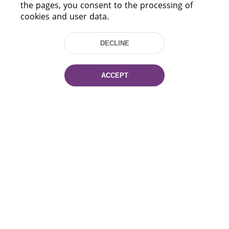
the pages, you consent to the processing of
cookies and user data.
DECLINE
ACCEPT
220114, Niezaležnasci Ave. 116, Minsk,
Belarus
Tel.: (+375 17) 368 37 37
Fax: (+375 17) 368 97 06
E-mail: inbox@nlb.by
All rights reserved «National Library
of Belarus» 2006 — 2026
Site development:
mrsoft.by
Technical Support:
pras.by