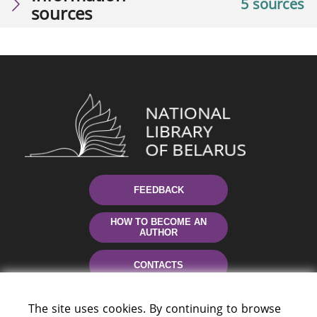
5 sources
sources
FEEDBACK
HOW TO BECOME AN
AUTHOR
CONTACTS
HELP
The site uses cookies. By continuing to browse