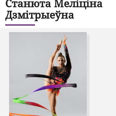
Станюта Меліціна
Дзмітрыеўна