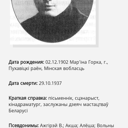
Дата рождения:
02.12.1902 Мар'іна Горка, г.,
Пухавіцкі раён, Мінская вобласць
Дата смерти:
29.10.1937
Краткая справка:
пісьменнік, сцэнарыст,
кінадраматург, заслужаны дзеяч мастацтваў
Беларусі
Псевдонимы:
Ажгірэй В.; Акша; Алёша; Вольны