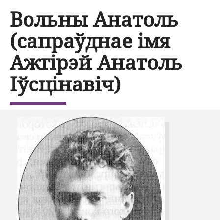
Вольны Анатоль
(сапраўднае імя
Ажгірэй Анатоль
Іўсцінавіч)