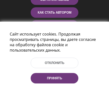
КАК СТАТЬ АВТОРОМ
КОНТАКТЫ
Сайт использует cookies. Продолжая
ПОМОЩЬ
просматривать страницы, вы даете согласие
на обработку файлов cookie и
пользовательских данных.
ОТКЛОНИТЬ
ПРИНЯТЬ
Пр-т Независимости 116
г. Минск, Республика Беларусь, 220114
Тел.: (+375 17) 368 37 37, Факс: (+375 17)
368 97 06
Эл. почта: inbox@nlb.by