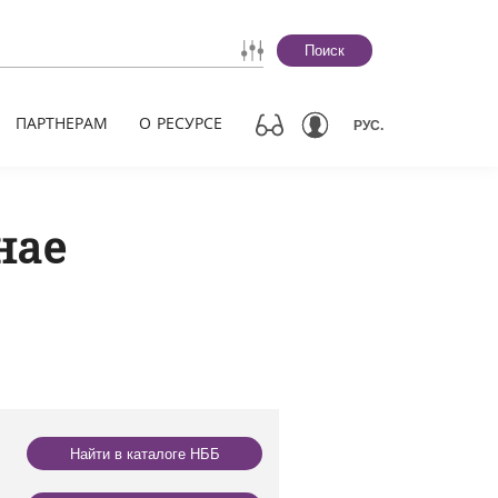
Поиск
ПАРТНЕРАМ
О РЕСУРСЕ
РУС.
нае
Найти в каталоге НББ