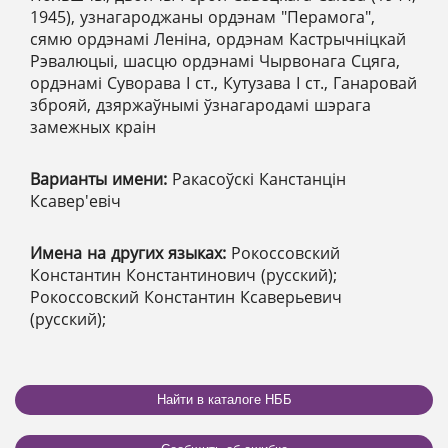
1945), узнагароджаны ордэнам "Перамога",
сямю ордэнамі Леніна, ордэнам Кастрычніцкай
Рэвалюцыі, шасцю ордэнамі Чырвонага Сцяга,
ордэнамі Суворава І ст., Кутузава І ст., Ганаровай
зброяй, дзяржаўнымі ўзнагародамі шэрага
замежных краін
Варианты имени:
Ракасоўскі Канстанцін
Ксавер'евіч
Имена на других языках:
Рокоссовский
Константин Константинович (русский);
Рокоссовский Константин Ксаверьевич
(русский);
Найти в каталоге НББ