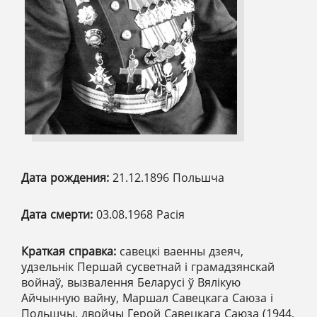
Дата рождения:
21.12.1896 Польшча
Дата смерти:
03.08.1968 Расія
Краткая справка:
савецкі ваенны дзеяч,
удзельнік Першай сусветнай і грамадзянскай
войнаў, вызвалення Беларусі ў Вялікую
Айчынную вайну, Маршал Савецкага Саюза і
Польшчы, двойчы Герой Савецкага Саюза (1944,