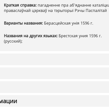
Краткая справка:
пагадненне пра аб'яднанне каталіцка
праваслаўнай цэркваў на тэрыторыі Рэчы Паспалітай
Варианты названия:
Берасцейская унія 1596 г.
Названия на других языках:
Брестская уния 1596 г.
(русский);
мации