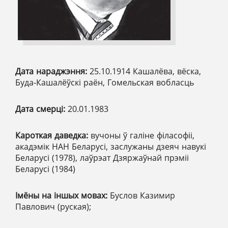
Дата нараджэння:
25.10.1914 Кашалёва, вёска,
Буда-Кашалёўскі раён, Гомельская вобласць
Дата смерці:
20.01.1983
Кароткая даведка:
вучоны ў галіне філасофіі,
акадэмік НАН Беларусі, заслужаны дзеяч навукі
Беларусі (1978), лаўрэат Дзяржаўнай прэміі
Беларусі (1984)
Імёны на іншых мовах:
Буслов Казимир
Павлович (руская);