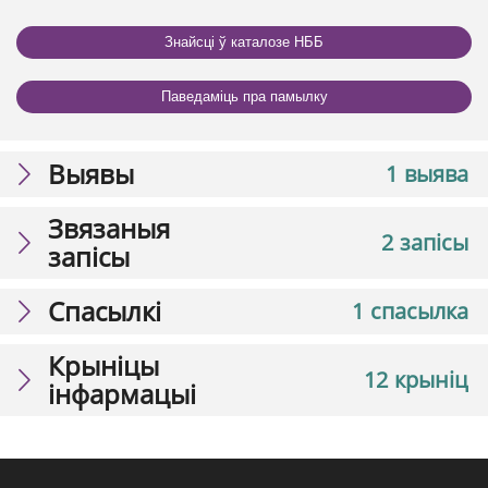
Знайсці ў каталозе НББ
Паведаміць пра памылку
Выявы
1 выява
Звязаныя
2 запісы
запісы
Спасылкі
1 спасылка
Крыніцы
12 крыніц
інфармацыі