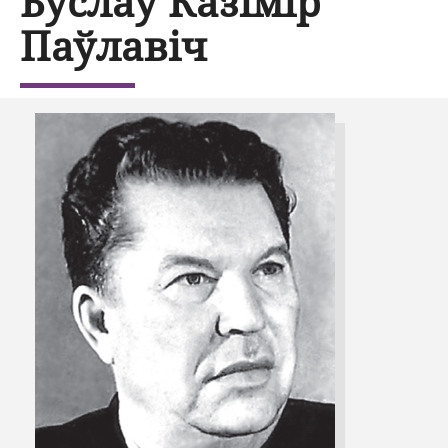
Буслаў Казімір
Паўлавіч