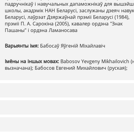
падручнікаў і навучальных дапаможнікаў для вышэй
школы, акадэмік НАН Беларусі, заслужаны дзеяч навук
Беларусі, лаўрэат Дзяржаўнай прэміі Беларусі (1984),
прэміі П. А. Сарокіна (2005), кавалер ордэна "Знак
Пашаны" і ордэна Ламаносава
Варыянты імя:
Бабосаў Яўгеній Міхайлавіч
Імёны на іншых мовах:
Babosov Yevgeny Mikhailovich (
вызначана); Бабосов Евгений Михайлович (руская);