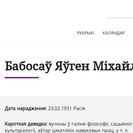
РУБРЫКІ
КАЛЯНДАР
Бабосаў Яўген Міхай
Дата нараджэння:
23.02.1931 Расія
Кароткая даведка:
вучоны ў галіне філасофіі, сацыялогі
культуралогіі, аўтар шматлікіх навуковых прац, у т. л.