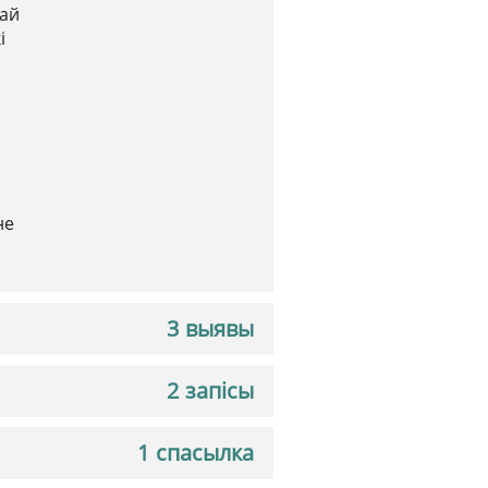
шай
і
не
3 выявы
2 запісы
1 спасылка