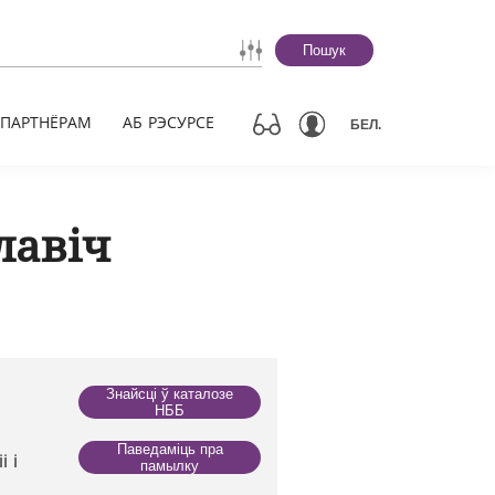
Пошук
ПАРТНЁРАМ
АБ РЭСУРСЕ
БЕЛ.
лавіч
Знайсці ў каталозе
НББ
Паведаміць пра
і і
памылку