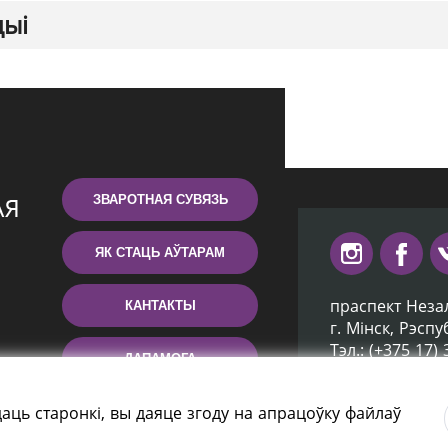
цыі
ЗВАРОТНАЯ СУВЯЗЬ
ЯК СТАЦЬ АЎТАРАМ
праспект Неза
КАНТАКТЫ
г. Мiнск, Рэсп
Тэл.: (+375 17)
ДАПАМОГА
Эл. пошта: inb
аць старонкі, вы даяце згоду на апрацоўку файлаў