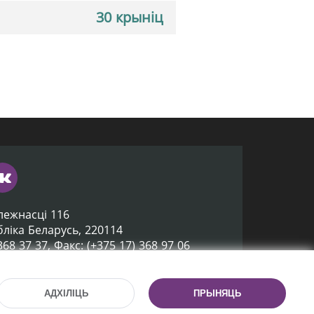
30 крыніц
лежнасці 116
убліка Беларусь, 220114
 368 37 37, Факс: (+375 17) 368 97 06
ox@nlb.by
АДХІЛІЦЬ
ПРЫНЯЦЬ
Распрацоўка сайта:
mrsoft.by