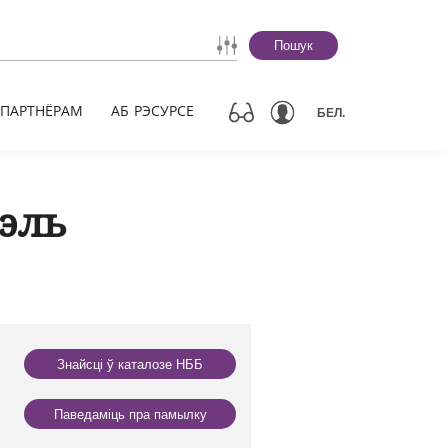
Пошук
ПАРТНЁРАМ
АБ РЭСУРСЕ
БЕЛ.
эль
Знайсці ў каталозе НББ
Паведаміць пра памылку