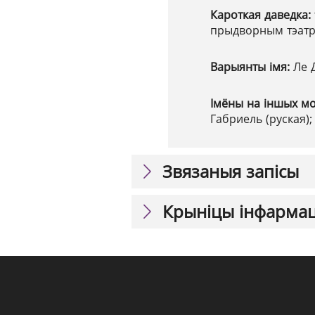
Кароткая даведка:
прыдворным тэатры
Варыянты імя:
Ле 
Імёны на іншых м
Габриель (руская);
Звязаныя запісы
Крыніцы інфарма