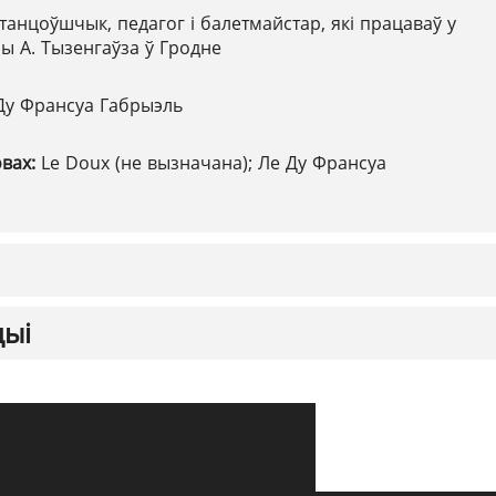
танцоўшчык, педагог і балетмайстар, які працаваў у
 А. Тызенгаўза ў Гродне
Ду Франсуа Габрыэль
овах:
Le Doux (не вызначана); Ле Ду Франсуа
цыі