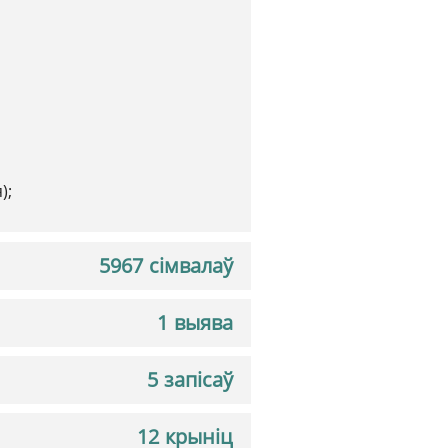
);
5967 сімвалаў
1 выява
5 запісаў
12 крыніц