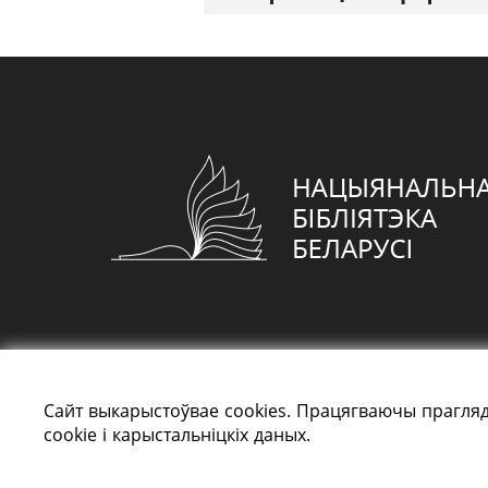
Сайт выкарыстоўвае cookies. Працягваючы прагляд
cookie і карыстальніцкіх даных.
Усе правы абаронены: «Нацыянальная біблі