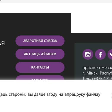
ЗВАРОТНАЯ СУВЯЗЬ
ЯК СТАЦЬ АЎТАРАМ
праспект Неза
КАНТАКТЫ
г. Мiнск, Рэсп
Тэл.: (+375 17)
ДАПАМОГА
Эл. пошта: inb
аць старонкі, вы даяце згоду на апрацоўку файлаў
ятэка Беларусі» 2006 — 2026