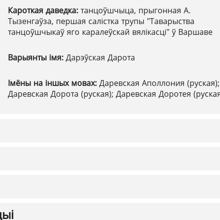
Кароткая даведка:
танцоўшчыца, прыгонная А.
Тызенгаўза, першая салістка трупы "Таварыства
танцоўшчыкаў яго каралеўскай вялікасці" ў Варшаве
Варыянты імя:
Дарэўская Дарота
Імёны на іншых мовах:
Даревская Аполлония (руская);
Даревская Дорота (руская); Даревская Доротея (руская
цыі