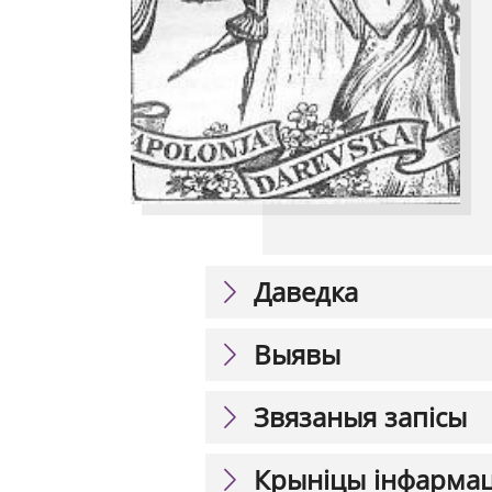
Даведка
Выявы
Звязаныя запісы
Крыніцы інфарма