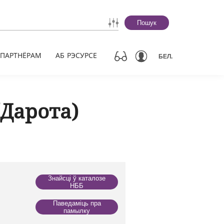
Пошук
ПАРТНЁРАМ
АБ РЭСУРСЕ
БЕЛ.
(Дарота)
Знайсці ў каталозе
НББ
Паведаміць пра
памылку