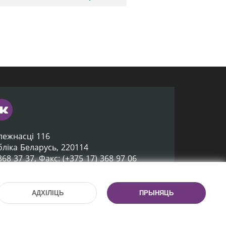
лежнасці 116
убліка Беларусь, 220114
 368 37 37, Факс: (+375 17) 368 97 06
ox@nlb.by
АДХІЛІЦЬ
ПРЫНЯЦЬ
Распрацоўка сайта:
mrsoft.by
Тэхпадтрымка сайта:
pras.by