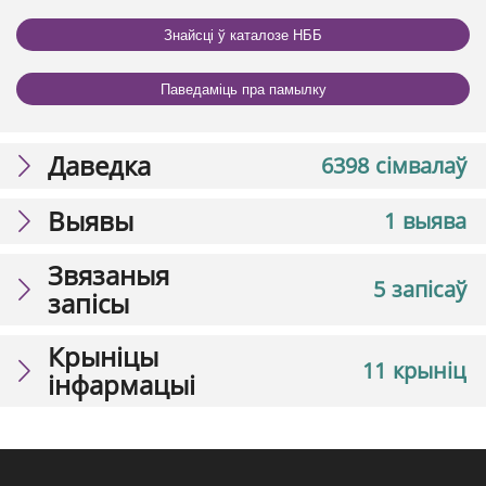
Знайсці ў каталозе НББ
Паведаміць пра памылку
Даведка
6398 сімвалаў
Выявы
1 выява
Звязаныя
5 запісаў
запісы
Крыніцы
11 крыніц
інфармацыі