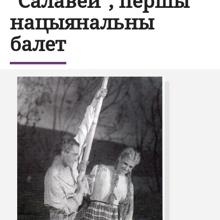
"Салавей", першы
нацыянальны
балет