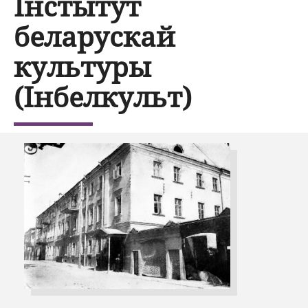
Інстытут
беларускай
культуры
(Інбелкульт)