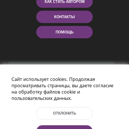
КАК СТАТЬ АВТОРОМ
КОНТАКТЫ
ПОМОЩЬ
Сайт использует cookies. Продолжая
просматривать страницы, вы даете согласие
Пр-т Независимости 116
на обработку файлов cookie и
г. Минск, Республика Беларусь, 220114
пользовательских данных.
Тел.: (+375 17) 368 37 37, Факс: (+375 17)
368 97 06
Эл. почта: inbox@nlb.by
ОТКЛОНИТЬ