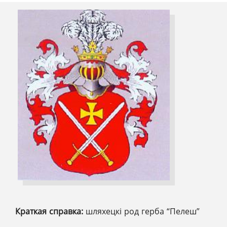
Краткая справка:
шляхецкі род герба “Пелеш”