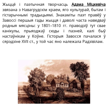
Жыццё і паэтычная творчасць
Адама Міцкевіча
звязана з Навагрудскім краем, яго культурай, бытам і
гістарычнымі традыцыямі. Знакаміты паэт правёў у
Завоссі першыя гады жыцця і даволі часта наведваў
родныя мясціны: у 1801–1810 гг. праводзіў тут свае
канікулы, прыязджаў сюды і пазней, калі быў
настаўнікам у Коўне. Гісторыя Завосся пачалася ў
сярэдзіне ХVII ст., у той час яно належала Радзівілам.