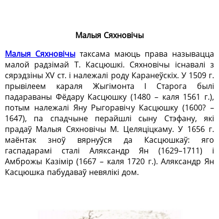
Малыя Сяхновічы
Малыя Сяхновічы
таксама маюць права называцца
малой радзімай Т. Касцюшкі. Сяхновічы існавалі з
сярэдзіны ХV ст. і належалі роду Каранеўскіх. У 1509 г.
прывілеем караля Жыгімонта I Старога былі
падараваны Фёдару Касцюшку (1480 – каля 1561 г.),
потым належалі Яну Рыгоравічу Касцюшку (1600? –
1647), па спадчыне перайшлі сыну Стэфану, які
прадаў Малыя Сяхновічы М. Целяціцкаму. У 1656 г.
маёнтак зноў вярнуўся да Касцюшкаў: яго
гаспадарамі сталі Аляксандр Ян (1629–1711) і
Амброжы Казімір (1667 – каля 1720 г.). Аляксандр Ян
Касцюшка пабудаваў невялікі дом.