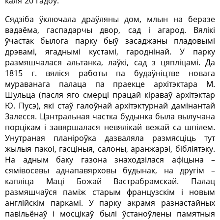
каля 20 гадоў.
Сядзіба ўключала драўляны дом, млын на беразе
вадаёма, гаспадарчы двор, сад і агарод. Вялікі
ўчастак былога парку быў засаджаны пладовымі
дрэвамі, ягаднымі кустамі, гароднінай. У парку
размяшчалася альтанка, лаўкі, сад з цяпліцамі. Да
1815 г. вяліся работы па будаўніцтве новага
мураванага палаца па праекце архітэктара М.
Шульца (пасля яго смерці працай кіраваў архітэктар
Ю. Пусэ), які стаў галоўнай архітэктурнай дамінантай
Залесся. Цэнтральная частка будынка была вылучана
порцікам і завяршалася невялікай вежай са шпілем.
Унутраная планіроўка дазваляла размясціць тут
жылыя пакоі, гасціныя, салоны, аранжарэі, бібліятэку.
На адным баку газона знаходзілася афіцына –
сямівосевы аднапавярховы будынак, на другім –
капліца Маці Божай Вастрабрамскай. Палац
размяшчаўся паміж старым французскім і новым
англійскім паркамі. У парку акрамя разнастайных
павільёнаў і мосцікаў былі ўстаноўлены памятныя