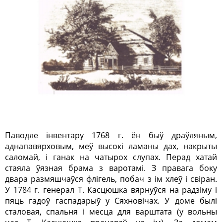
Паводле інвентару 1768 г. ён быў драўляным,
аднапавярховым, меў высокі ламаны дах, накрыты
саломай, і ганак на чатырох слупах. Перад хатай
стаяла ўязная брама з варотамі. З правага боку
двара размяшчаўся флігель, побач з ім хлеў і свіран.
У 1784 г. генерал Т. Касцюшка вярнуўся на радзіму і
пяць гадоў гаспадарыў у Сяхновічах. У доме былі
сталовая, спальня і месца для варштата (у вольны