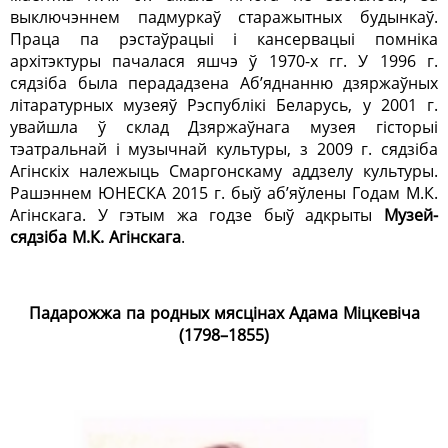
выключэннем падмуркаў старажытных будынкаў.
Праца па рэстаўрацыі і кансервацыі помніка
архітэктуры пачалася яшчэ ў 1970-х гг. У 1996 г.
сядзіба была перададзена Аб’яднанню дзяржаўных
літаратурных музеяў Рэспублікі Беларусь, у 2001 г.
увайшла ў склад Дзяржаўнага музея гісторыі
тэатральнай і музычнай культуры, з 2009 г. сядзіба
Агінскіх належыць Смаргонскаму аддзелу культуры.
Рашэннем ЮНЕСКА 2015 г. быў аб’яўлены Годам М.К.
Агінскага. У гэтым жа годзе быў адкрыты
Музей-
сядзіба М.К. Агінскага
.
Падарожжа па родных мясцінах Адама Міцкевіча
(1798–1855)