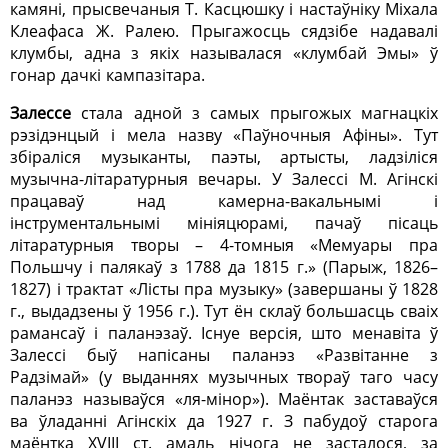
камяні, прысвечаныя Т. Касцюшку і настаўніку Міхала
Клеафаса Ж. Ралею. Прыгажосць сядзібе надавалі
клумбы, адна з якіх называлася «клумбай Эмы» ў
гонар дачкі кампазітара.
Залессе
стала адной з самых прыгожых магнацкіх
рэзідэнцый і мела назву «Паўночныя Афіны». Тут
збіраліся музыканты, паэты, артысты, ладзіліся
музычна-літаратурныя вечары. У Залессі М. Агінскі
працаваў над камерна-вакальнымі і
інструментальнымі мініяцюрамі, пачаў пісаць
літаратурныя творы – 4-томныя «Мемуары пра
Польшчу і палякаў з 1788 да 1815 г.» (Парыж, 1826–
1827) і трактат «Лісты пра музыку» (завершаны ў 1828
г., выдадзены ў 1956 г.). Тут ён склаў большасць сваіх
рамансаў і паланэзаў. Існуе версія, што менавіта ў
Залессі быў напісаны паланэз «Развітанне з
Радзімай» (у выданнях музычных твораў таго часу
паланэз называўся «ля-мінор»). Маёнтак заставаўся
ва ўладанні Агінскіх да 1927 г. З пабудоў старога
маёнтка ХVIII ст. амаль нічога не засталося, за