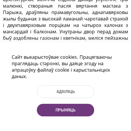
малюнкі, створаныя пасля вяртання мастака з
Парыжа, драўляны прамавугольны, аднапавярховы
жылы будынак з высокай ламанай чаротавай страхой
і двухпавярховым порцікам на чатырох калонах з
мансардай і балконам. Унутраны двор перад домам
быў аздоблены газонам і кветнікам, меліся пейзажны
парк, уязная брама, стайня і вазоўня. Да 1939 г.
захавалася некалькі дрэў старога парку і ўязной алеі,
Сайт выкарыстоўвае cookies. Працягваючы
аднак на сённяшні дзень ад былога ансамбля
праглядаць старонкі, вы даяце згоду на
практычна нічога не засталося. Напалеон Орда шмат
апрацоўку файлаў cookie і карыстальніцкіх
падарожнічаў па Беларусі, Літве, Польшчы і Украіне,
даных.
дзе замалёўваў архітэктурныя і гістарычныя помнікі,
гарады і мястэчкі, мясціны, звязаныя з жыццём і
дзейнасцю знакамітых людзей. Вынікам гэтых
АДХІЛІЦЬ
вандраванняў стаў збор мастацкіх твораў (больш за
1150 малюнкаў), каля 200 з якіх прысвечаны Беларусі.
Большасць малюнкаў Н. Орды знаходзіцца ў
ПРЫНЯЦЬ
Нацыянальным музеі ў Кракаве, частка работ
захоўваецца ў Нацыянальным музеі ў Варшаве,
альбом акварэляў – у бібліятэцы імя В. Стэфаніка ў