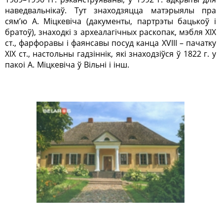
наведвальнікаў. Тут знаходзяцца
матэрыялы пра
сям’ю А. Міцкевіча (дакументы, партрэты бацькоў і
братоў), знаходкі з археалагічных раскопак, мэбля Х
IХ
ст., фарфоравы і фаянсавы посуд канца ХVIII – пачатку
ХIХ ст., настольны гадзіннік, які знаходзіўся ў 1822 г. у
пакоі А. Міцкевіча ў Вільні і інш.