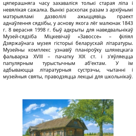
цяперашняга часу захаваліся толькі старая ліпа і
невялікая сажалка. Вынікі раскопак разам з архіўнымі
матэрыяламі дазволілі ажыццявіць праект
аднаўлення сядзібы, у аснову якога лёг малюнак 1843
г. 8 верасня 1998 г. быў адкрыты для наведвальнікаў
Музей-сядзіба Міцкевічаў «Завоссе» – філіял
Дзяржаўнага музея гісторыі беларускай літаратуры.
Музейны комплекс узнавіў планіроўку шляхецкага
фальварка ХVIII – пачатку ХIХ ст. і з’яўляецца
папулярным турыстычным аб’ектам. У ім
адбываюцца літаратурныя сустрэчы, чытанні і
музейныя святы, праводзяцца лекцыі для школьнікаў.