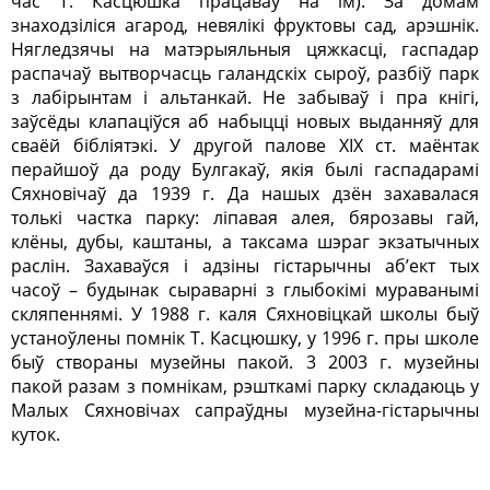
час Т. Касцюшка працаваў на ім). За домам
знаходзіліся агарод, невялікі фруктовы сад, арэшнік.
Нягледзячы на матэрыяльныя цяжкасці, гаспадар
распачаў вытворчасць галандскіх сыроў, разбіў парк
з лабірынтам і альтанкай. Не забываў і пра кнігі,
заўсёды клапаціўся аб набыцці новых выданняў для
сваёй бібліятэкі. У другой палове ХIХ ст. маёнтак
перайшоў да роду Булгакаў, якія былі гаспадарамі
Сяхновічаў да 1939 г. Да нашых дзён захавалася
толькі частка парку: ліпавая алея, бярозавы гай,
клёны, дубы, каштаны, а таксама шэраг экзатычных
раслін. Захаваўся і адзіны гістарычны аб’ект тых
часоў – будынак сыраварні з глыбокімі мураванымі
скляпеннямі. У 1988 г. каля Сяхновіцкай школы быў
устаноўлены помнік Т. Касцюшку, у 1996 г. пры школе
быў створаны музейны пакой. 3 2003 г. музейны
пакой разам з помнікам, рэшткамі парку складаюць у
Малых Сяхновічах сапраўдны музейна-гістарычны
куток.