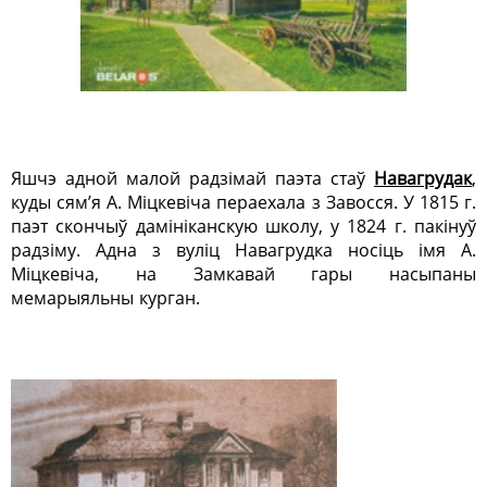
Яшчэ адной малой радзімай паэта стаў
Навагрудак
,
куды сям’я А. Міцкевіча пераехала з Завосся. У 1815 г.
паэт скончыў дамініканскую школу, у 1824 г. пакінуў
радзіму. Адна з вуліц Навагрудка носіць імя А.
Міцкевіча, на Замкавай гары насыпаны
мемарыяльны курган.