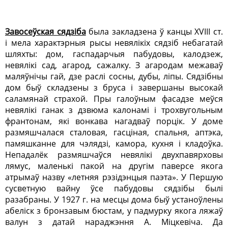
Завосеўская сядзіба
была закладзена ў канцы ХVIII ст.
і мела характэрныя рысы невялікіх сядзіб небагатай
шляхты: дом, гаспадарчыя пабудовы, калодзеж,
невялікі сад, агарод, сажалку. З агародам межаваў
маляўнічы гай, дзе раслі сосны, дубы, ліпы. Сядзібны
дом быў складзены з бруса і завершаны высокай
саламянай страхой. Пры галоўным фасадзе меўся
невялікі ганак з дзвюма калонамі і трохвугольным
франтонам, які вонкава нагадваў порцік. У доме
размяшчалася сталовая, гасціная, спальня, аптэка,
памяшканне для чэлядзі, камора, кухня і кладоўка.
Непадалёк размяшчаўся невялікі двухпавярховы
лямус, маленькі пакой на другім паверсе якога
атрымаў назву «летняя рэзідэнцыя паэта». У Першую
сусветную вайну ўсе пабудовы сядзібы былі
разабраны. У 1927 г. на месцы дома быў устаноўлены
абеліск з бронзавым бюстам, у падмурку якога ляжаў
валун з датай нараджэння А. Міцкевіча. Да