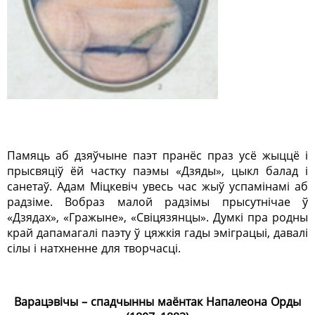
Памяць аб дзяўчыне паэт пранёс праз усё жыццё і
прысвяціў ёй частку паэмы «Дзяды», цыкл балад і
санетаў. Адам Міцкевіч увесь час жыў успамінамі аб
радзіме. Вобраз малой радзімы прысутнічае ў
«Дзядах», «Гражыне», «Свіцязянцы». Думкі пра родны
край дапамагалі паэту ў цяжкія гады эміграцыі, давалі
сілы і натхненне для творчасці.
Варацэвічы – спадчынны маёнтак Напалеона Орды