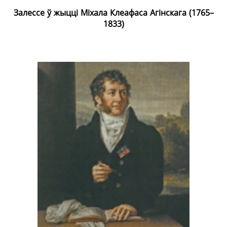
Залессе ў жыцці Міхала Клеафаса Агінскага (1765–
1833)