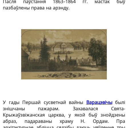
Пасля паўстання 1863–1864 гг. мастак быў
пазбаўлены права на арэнду.
У гады Першай сусветнай вайны
Варацэвічы
былі
знішчаны пажарам. Захавалася Свята-
Крыжаўзвіжанская царква, у якой быў знойдзены
абраз, падараваны храму Н. Ордам. Пра
архітэктурнае аблічча сядзібы даюць уяўленне тры