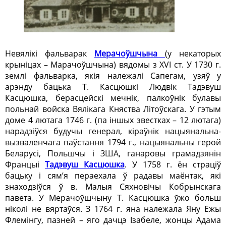
Невялікі фальварак
Мерачоўшчына
(у некаторых
крыніцах – Марачоўшчына) вядомы з ХVI ст. У 1730 г.
землі фальварка, якія належалі Сапегам, узяў у
арэнду бацька Т. Касцюшкі Людвік Тадэвуш
Касцюшка, берасцейскі мечнік, палкоўнік булавы
польнай войска Вялікага Княства Літоўскага. У гэтым
доме 4 лютага 1746 г. (па іншых звестках – 12 лютага)
нарадзіўся будучы генерал, кіраўнік нацыянальна-
вызваленчага паўстання 1794 г., нацыянальны герой
Беларусі, Польшчы і ЗША, ганаровы грамадзянін
Францыі
Тадэвуш Касцюшка
. У 1758 г. ён страціў
бацьку і сям’я пераехала ў радавы маёнтак, які
знаходзіўся ў в. Малыя Сяхновічы Кобрынскага
павета. У Мерачоўшчыну Т. Касцюшка ўжо больш
ніколі не вяртаўся. З 1764 г. яна належала Яну Ежы
Флемінгу, пазней – яго дачцэ Ізабеле, жонцы Адама