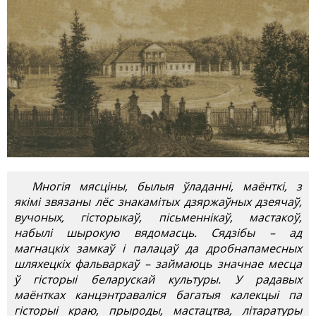
Многія мясціны, былыя ўладанні, маёнткі, з
якімі звязаны лёс знакамітых дзяржаўных дзеячаў,
вучоных, гісторыкаў, пісьменнікаў, мастакоў,
набылі шырокую вядомасць. Сядзібы – ад
магнацкіх замкаў і палацаў да дробнапамесных
шляхецкіх фальваркаў – займаюць значнае месца
ў гісторыі беларускай культуры. У радавых
маёнтках канцэнтраваліся багатыя калекцыі па
гісторыі краю, прыроды, мастацтва, літаратуры