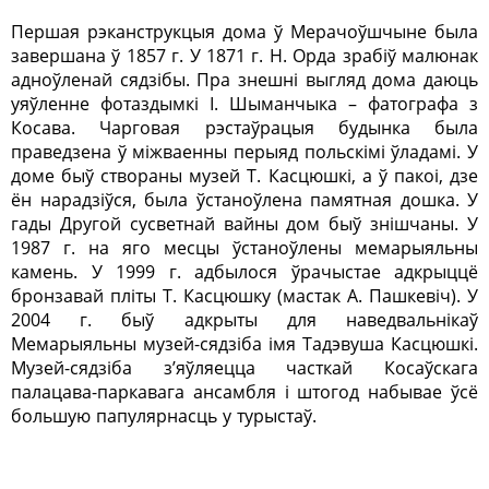
Першая рэканструкцыя дома ў Мерачоўшчыне была
завершана ў 1857 г. У 1871 г. Н. Орда зрабіў малюнак
адноўленай сядзібы. Пра знешні выгляд дома даюць
уяўленне фотаздымкі І. Шыманчыка – фатографа з
Косава. Чарговая рэстаўрацыя будынка была
праведзена ў міжваенны перыяд польскімі ўладамі. У
доме быў створаны музей Т. Касцюшкі, а ў пакоі, дзе
ён нарадзіўся, была ўстаноўлена памятная дошка. У
гады Другой сусветнай вайны дом быў знішчаны. У
1987 г. на яго месцы ўстаноўлены мемарыяльны
камень. У 1999 г. адбылося ўрачыстае адкрыццё
бронзавай пліты Т. Касцюшку (мастак А. Пашкевіч). У
2004 г. быў адкрыты для наведвальнікаў
Мемарыяльны музей-сядзіба імя Тадэвуша Касцюшкі.
Музей-сядзіба з’яўляецца часткай Косаўскага
палацава-паркавага ансамбля і штогод набывае ўсё
большую папулярнасць у турыстаў.