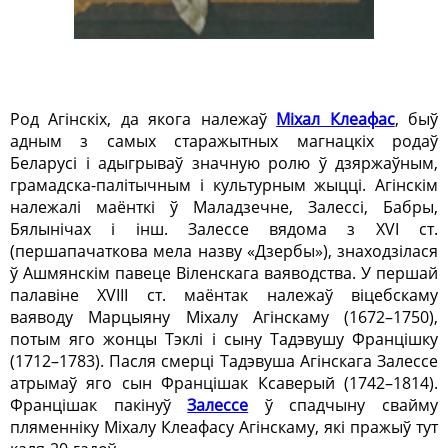
Род Агінскіх, да якога належаў
Міхал Клеафас
, быў
адным з самых старажытных магнацкіх родаў
Беларусі і адыгрываў значную ролю ў дзяржаўным,
грамадска-палітычным і культурным жыцці. Агінскім
належалі маёнткі ў Маладзечне, Залессі, Бабры,
Бялынічах і інш. Залессе вядома з ХVI ст.
(першапачаткова мела назву «Дзербы»), знаходзілася
ў Ашмянскім павеце Віленскага ваяводства. У першай
палавіне ХVIII ст. маёнтак належаў віцебскаму
ваяводу Марцыяну Міхалу Агінскаму (1672–1750),
потым яго жонцы Тэклі і сыну Тадэвушу Францішку
(1712–1783). Пасля смерці Тадэвуша Агінскага Залессе
атрымаў яго сын Францішак Ксаверый (1742–1814).
Францішак пакінуў
Залессе
ў спадчыну свайму
пляменніку Міхалу Клеафасу Агінскаму, які пражыў тут