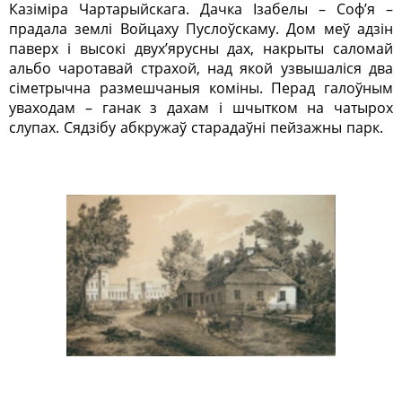
Казіміра Чартарыйскага. Дачка Ізабелы – Соф’я –
прадала землі Войцаху Пуслоўскаму. Дом меў адзін
паверх і высокі двух’ярусны дах, накрыты саломай
альбо чаротавай страхой, над якой узвышаліся два
сіметрычна размешчаныя коміны. Перад галоўным
уваходам – ганак з дахам і шчытком на чатырох
слупах. Сядзібу абкружаў старадаўні пейзажны парк.