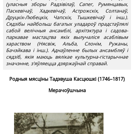
(уласныя зборы Радзівілаў, Сапег, Румянцавых,
Паскевічаў, Хадкевічаў, Астрожскіх, Солтанаў,
Друцкіх-Любецкіх, Чапскіх, Тышкевічаў і інш.).
Сядзібы найбольш багатых уладароў прадстаўлялі
сабой велічныя ансамблі, архітэктура і садова-
паркавае мастацтва якіх вылучаліся асаблівым
хараством (Нясвіж, Альба, Слонім, Ружаны,
Бачэйкава і інш.). Аднаўленне былых ансамбляў і
сядзіб, якія маюць вялікае культурна-гістарычнае
значэнне, з’яўляецца дзяржаўнай справай.
Родныя мясціны Тадэвуша Касцюшкі (1746–1817)
Мерачоўшчына