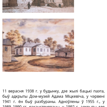
11 верасня 1938 г. у будынку, дзе жылі бацькі паэта,
быў адкрыты Дом-музей Адама Міцкевіча, у
чэрвені
1941 г. ён быў разбураны. Адноўлены ў 1955 г., у
1989–1990 гг. рэканструяваны, у
1992 г. адкрыты для