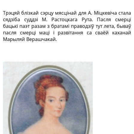
Трэцяй блізкай сэрцу мясцінай для А. Міцкевіча стала
сядзіба суддзі М. Растоцкага Рута. Пасля смерці
бацькі паэт разам з братамі праводзіў тут лета, бываў
пасля смерці маці і развітання са сваёй каханай
Марыляй Верашчакай.