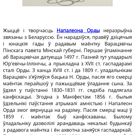
Жыццё і творчасць
Напалеона Орды
неразрыўна
звязаны з Беларуссю. Ён нарадзіўся, правёў дзіцячыя
і юнацкія гады ў радавым маёнтку Варацэвічы
Пінскага павета Мінскай губерні. Першае ўпамінанне
аб Варацэвічах датуецца 1497 г. Пазней тут уладарылі
Юр’евічы-Іллінічы, а прыкладна з ХVII ст. гаспадарамі
сталі Орды. З канца ХVIII ст. і да 1809 г. уладальнікам
Варацэвіч з’яўляўся бацька Н. Орды, пасля яго смерці
маёнтак перайшоў у пажыццёвае ўладанне сына. За
ўдзел у паўстанні 1830–1831 гг. сядзіба падлягала
канфіскацыі. Згодна з Маніфестам 1856 г. былыя
ўдзельнікі паўстання атрымалі амністыю і Напалеон
Орда змог вярнуцца на радзіму. Пасля смерці маці ў
1859 г. маёнтак быў канфіскаваны. Былому
ўладальніку дазволілі арандаваць некалькі будынкаў
з радавога маёнтка і ён ахвотна заняўся гаспадаркай.