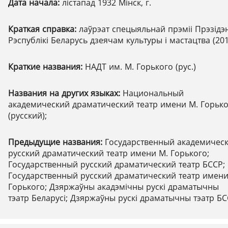
Дата начала:
лістапад 1932 Мінск, г.
Краткая справка:
лаўрэат спецыяльнай прэміі Прэзідэ
Рэспублікі Беларусь дзеячам культуры і мастацтва (201
Краткие названия:
НАДТ им. М. Горького (рус.)
Названия на других языках:
Национальный
академический драматический театр имени М. Горьк
(русский);
Предыдущие названия:
Государственный академичес
русский драматический театр имени М. Горького;
Государственный русский драматический театр БССР;
Государственный русский драматический театр имени
Горького; Дзяржаўны акадэмічны рускі драматычны
тэатр Беларусі; Дзяржаўны рускі драматычны тэатр Б