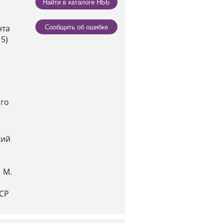
Найти в каталоге НББ
нта
Сообщить об ошибке
5)
ого
кий
 М.
ССР