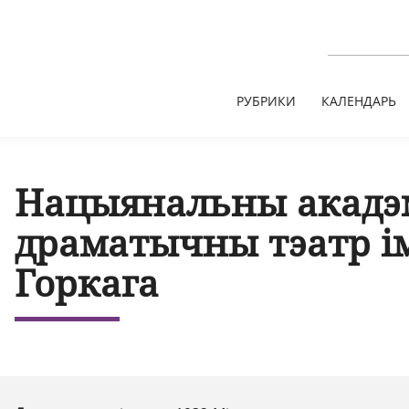
РУБРИКИ
КАЛЕНДАРЬ
Нацыянальны акадэ
драматычны тэатр і
Горкага