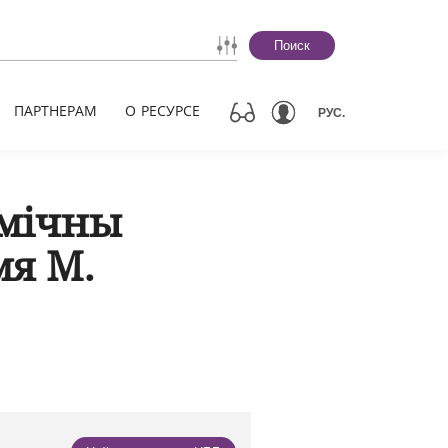
Поиск
ПАРТНЕРАМ
О РЕСУРСЕ
РУС.
мічны
мя М.